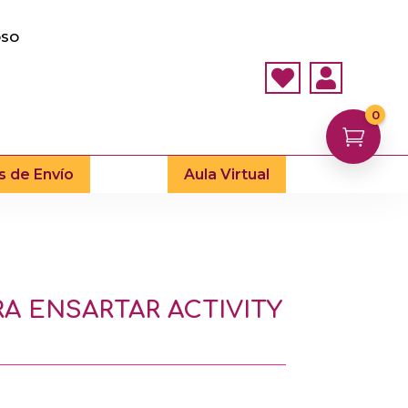
OSO


0

s de Envío
Aula Virtual
A ENSARTAR ACTIVITY