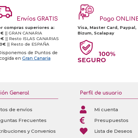
Envíos GRATIS
Pago ONLIN
r compras superiores a:
Visa, Master Card, Paypal,
0€
|| GRAN CANARIA
Bizum, Scalapay
0€
|| Resto ISLAS CANARIAS
20€
|| Resto de ESPAÑA
Disponemos de Puntos de
100%
cogida en
Gran Canaria
SEGURO
ión General
Perfil de usuario

tos de envíos
Mi cuenta

eguntas Frecuentes
Presupuestos

tribuciones y Convenios
Lista de Deseos