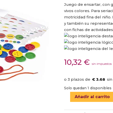
Juego de ensartar, con g
vivos colores. Para seriac
motricidad fina del niño.
y también su representac
con fichas de actividades
10,32
€
sin impuestos
€ 3.68
Solo quedan 1 disponibles
Añadir al carrito
BOTONES
PARA
ENSARTAR