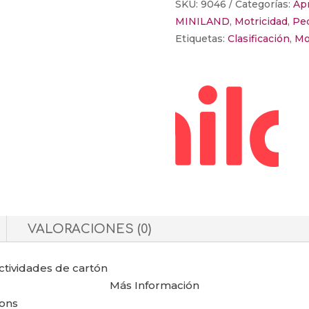
SKU:
9046
Categorías:
Ap
ACTIVITY
MINILAND
,
Motricidad
,
Pe
BUTTONS
Etiquetas:
Clasificación
,
Mo
cantidad
VALORACIONES (0)
actividades de cartón
Más Información
tons