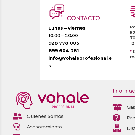
CONTACTO
Po
Lunes – viernes
5
10:00 – 20:00
7
928 778 003
1
699 604 061
*
re
info@vohaleprofesional.e
s
Informac

Gas

Quienes Somos

Pr

Asesoramiento

Dis