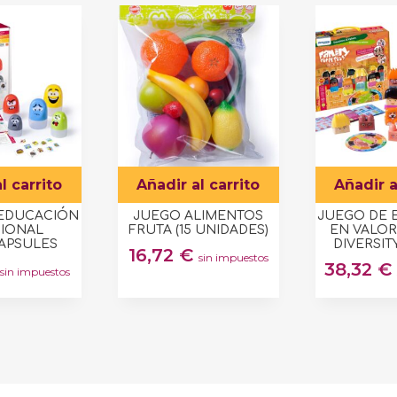
l carrito
Añadir al carrito
Añadir a
 EDUCACIÓN
JUEGO ALIMENTOS
JUEGO DE 
IONAL
FRUTA (15 UNIDADES)
EN VALOR
APSULES
DIVERSIT
16,72
€
sin impuestos
38,32
€
sin impuestos