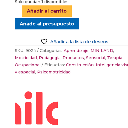
Solo quedan 1 disponibles
Añadir al carrito
JUEGO
DE
Añade al presupuesto
CONSTRUCCIÓN
TRANSLUCENT
Añadir a la lista de deseos
BLOCKS
cantidad
SKU:
9024
Categorías:
Aprendizaje
,
MINILAND
,
Motricidad
,
Pedagogía
,
Productos
,
Sensorial
,
Terapia
Ocupacional
Etiquetas:
Construcción
,
Inteligencia vis
y espacial
,
Psicomotricidad