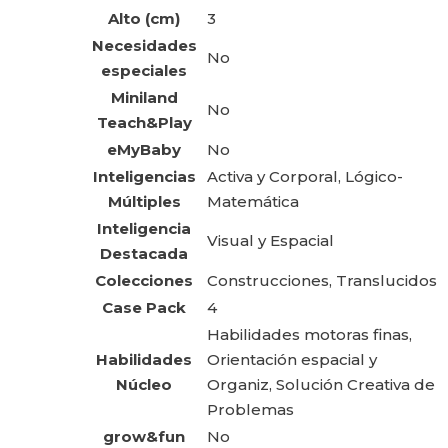
Alto (cm)
3
Necesidades
No
especiales
Miniland
No
Teach&Play
eMyBaby
No
Inteligencias
Activa y Corporal, Lógico-
Múltiples
Matemática
Inteligencia
Visual y Espacial
Destacada
Colecciones
Construcciones, Translucidos
Case Pack
4
Habilidades motoras finas,
Habilidades
Orientación espacial y
Núcleo
Organiz, Solución Creativa de
Problemas
grow&fun
No