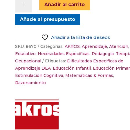
Añadir al carrito
LOS
NÚMEROS
Añade al presupuesto
Y
SU
DESCOMPOSICIÓN
Añadir a la lista de deseos
cantidad
SKU:
8670
Categorías:
AKROS
,
Aprendizaje
,
Atención
,
Educativo
,
Necesidades Específicas
,
Pedagogía
,
Terapi
Ocupacional
Etiquetas:
Dificultades Especificas de
Aprendizaje DEA
,
Educación Infantil
,
Educación Primar
Estimulación Cognitiva
,
Matemáticas & Formas
,
Razonamiento