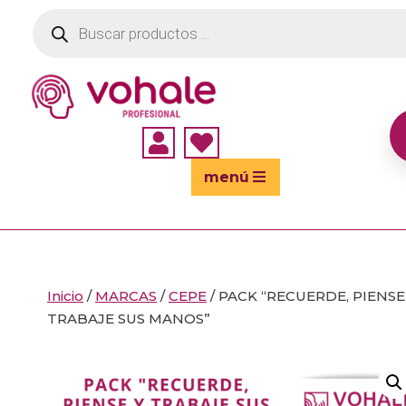
Búsqueda
de
productos


menú
Inicio
/
MARCAS
/
CEPE
/ PACK “RECUERDE, PIENSE
TRABAJE SUS MANOS”