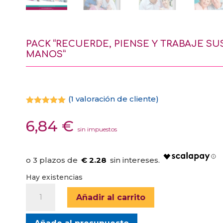
PACK “RECUERDE, PIENSE Y TRABAJE SU
MANOS”
(
1
valoración de cliente)
Valorado
con
5.00
6,84
€
de 5 en
sin impuestos
base a
valoración
de un
cliente
€ 2.28
Hay existencias
PACK
Añadir al carrito
"RECUERDE,
PIENSE