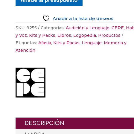
Añade al presupuesto
Y
TRABAJE
SUS
Añadir a la lista de deseos
MANOS"
SKU:
9255
Categorías:
Audición y Lenguaje
,
CEPE
,
Hab
cantidad
y Voz
,
Kits y Packs
,
Libros
,
Logopedia
,
Productos
Etiquetas:
Afasia
,
Kits y Packs
,
Lenguaje
,
Memoria y
Atención
DESCRIPCIÓN