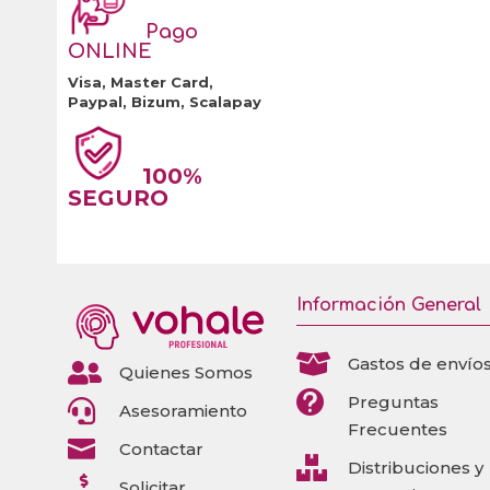
Pago
ONLINE
Visa, Master Card,
Paypal, Bizum, Scalapay
100%
SEGURO
Información General

Gastos de envío

Quienes Somos

Preguntas

Asesoramiento
Frecuentes

Contactar

Distribuciones y

Solicitar