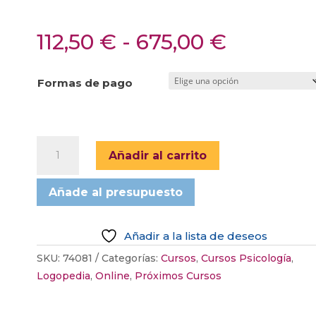
Rango
112,50
€
-
675,00
€
de
precios:
Formas de pago
desde
112,50 €
hasta
675,00 €
ESPECIALISTA
Añadir al carrito
EN
PSICOTERAPIA
Añade al presupuesto
DEL
TRAUMA
Y
Añadir a la lista de deseos
EL
SKU:
74081
Categorías:
Cursos
,
Cursos Psicología
,
APEGO
Logopedia
,
Online
,
Próximos Cursos
cantidad