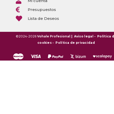

Mi cuenta

Presupuestos

Lista de Deseos
©2024-2026
Vohale Profesional
||
Aviso legal
–
Política 
cookies
–
Política de privacidad