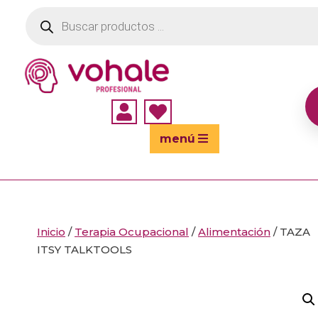
Búsqueda
de
productos


menú
Inicio
/
Terapia Ocupacional
/
Alimentación
/ TAZA
ITSY TALKTOOLS