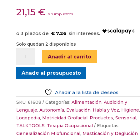
21,15
€
sin impuestos
€ 7.26
Solo quedan 2 disponibles
TAZA
Añadir al carrito
ITSY
TALKTOOLS
Añade al presupuesto
cantidad
Añadir a la lista de deseos
SKU:
61608
Categorías:
Alimentación
,
Audición y
Lenguaje
,
Autonomía
,
Evaluación
,
Habla y Voz
,
Higiene
,
Logopedia
,
Motricidad Orofacial
,
Productos
,
Sensorial
,
TALKTOOLS
,
Terapia Ocupacional
Etiquetas:
Generalización Miofuncional
,
Masticación y Deglución