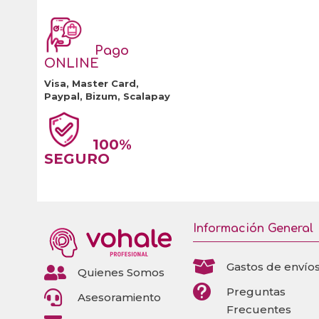
Pago
ONLINE
Visa, Master Card,
Paypal, Bizum, Scalapay
100%
SEGURO
Información General

Gastos de envío

Quienes Somos

Preguntas

Asesoramiento
Frecuentes