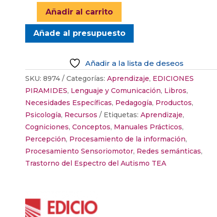
Añadir al carrito
TRASTORNO
DEL
Añade al presupuesto
ESPECTRO
AUTISTA
Añadir a la lista de deseos
.
PROCESAMIENTO
SKU:
8974
Categorías:
Aprendizaje
,
EDICIONES
DE
PIRAMIDES
,
Lenguaje y Comunicación
,
Libros
,
LA
Necesidades Específicas
,
Pedagogía
,
Productos
,
INFORMACIÓN
Psicología
,
Recursos
Etiquetas:
Aprendizaje
,
PERCEPTIVO
Cogniciones
,
Conceptos
,
Manuales Prácticos
,
-
Percepción
,
Procesamiento de la información
,
COGNITIVO
Procesamiento Sensoriomotor
,
Redes semánticas
,
MEDIANTE
Trastorno del Espectro del Autismo TEA
LA
CREACIÓN
DE
REDES