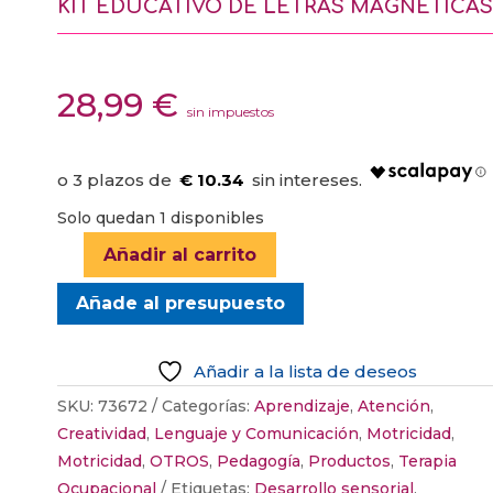
KIT EDUCATIVO DE LETRAS MAGNÉTICAS
28,99
€
sin impuestos
€ 10.34
Solo quedan 1 disponibles
Añadir al carrito
KIT
EDUCATIVO
Añade al presupuesto
DE
LETRAS
Añadir a la lista de deseos
MAGNÉTICAS
cantidad
SKU:
73672
Categorías:
Aprendizaje
,
Atención
,
Creatividad
,
Lenguaje y Comunicación
,
Motricidad
,
Motricidad
,
OTROS
,
Pedagogía
,
Productos
,
Terapia
Ocupacional
Etiquetas:
Desarrollo sensorial
,