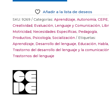
VEO-
PIENSO-
Añadir a la lista de deseos
CREO-
ESCUCHO.
SKU:
9269
Categorías:
Aprendizaje
,
Autonomía
,
CEPE
,
PROGRAMA
Creatividad
,
Evaluación
,
Lenguaje y Comunicación
,
Lib
DE
Motricidad
,
Necesidades Específicas
,
Pedagogía
,
INTERVENCIÓN
Productos
,
Psicología
,
Socialización
Etiquetas:
EDUCATIVA
Aprendizaje
,
Desarrollo del lenguaje
,
Educación
,
Habla
,
PARA
Trastorno del desarrollo del lenguaje y la comunicació
NIÑOS
Trastornos del lenguaje
CON
TDAH
cantidad