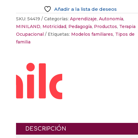
EN
Añadir a la lista de deseos
VALORES
FAMILY
SKU:
54419
Categorías:
Aprendizaje
,
Autonomía
,
DIVERSITY
MINILAND
,
Motricidad
,
Pedagogía
,
Productos
,
Terapia
BLOCKS
Ocupacional
Etiquetas:
Modelos familiares
,
Tipos de
cantidad
familia
DESCRIPCIÓN