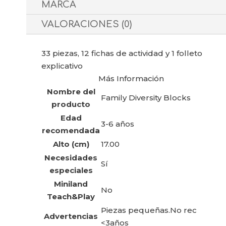
MARCA
VALORACIONES (0)
33 piezas, 12 fichas de actividad y 1 folleto
explicativo
Más Información
Nombre del
Family Diversity Blocks
producto
Edad
3-6 años
recomendada
Alto (cm)
17.00
Necesidades
Sí
especiales
Miniland
No
Teach&Play
Piezas pequeñas.No rec
Advertencias
<3años