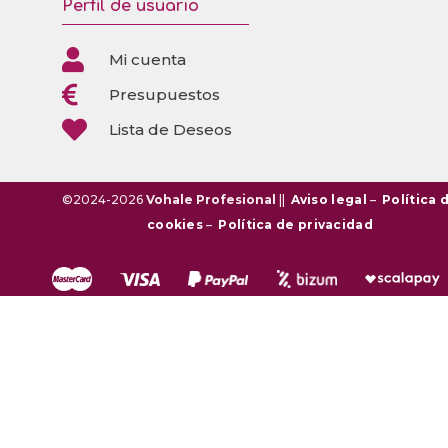
Perfil de usuario

Mi cuenta

Presupuestos

Lista de Deseos
©2024-2026
Vohale Profesional
||
Aviso legal
–
Política 
cookies
–
Política de privacidad