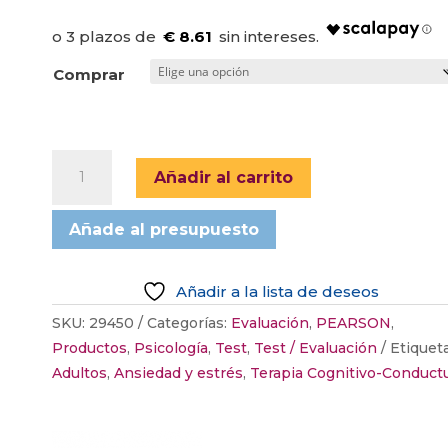
precios:
desde
€ 8.61
25,83 €
Comprar
hasta
246,75 €
MBMD,
Añadir al carrito
INVENTARIO
CONDUCTUAL
Añade al presupuesto
DE
MILLON
PARA
Añadir a la lista de deseos
PACIENTES
SKU:
29450
Categorías:
Evaluación
,
PEARSON
,
CON
Productos
,
Psicología
,
Test
,
Test / Evaluación
Etiqueta
DIAGNÓSTICO
Adultos
,
Ansiedad y estrés
,
Terapia Cognitivo-Conduct
MÉDICO
(c)
cantidad