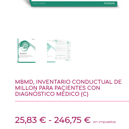
MBMD, INVENTARIO CONDUCTUAL DE
MILLON PARA PACIENTES CON
DIAGNÓSTICO MÉDICO (C)
Rango
25,83
€
-
246,75
€
sin impuestos
de