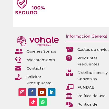
100%
SEGURO
Información General

Gastos de envío

Quienes Somos

Preguntas

Asesoramiento
Frecuentes

Contactar

Distribuciones y

Solicitar
Convenios
Presupuesto

FUNDAE

Política de uso

Política de