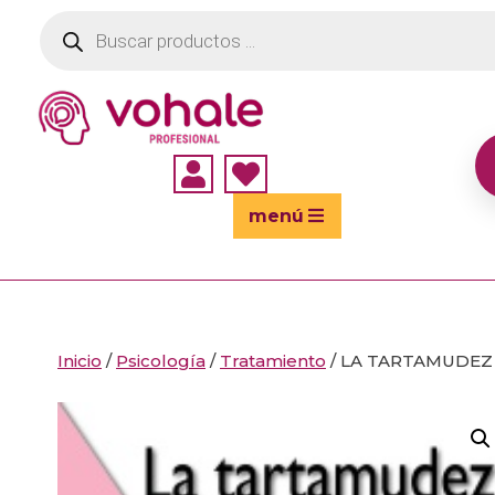
Búsqueda
de
productos


menú
Inicio
/
Psicología
/
Tratamiento
/ LA TARTAMUDEZ