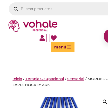
Búsqueda
de
productos


menú
Inicio
/
Terapia Ocupacional
/
Sensorial
/ MORDED
LAPIZ HOCKEY ARK