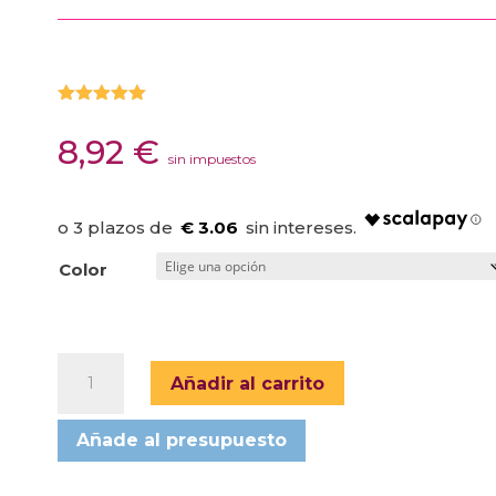
Valorado
con
5.00
8,92
€
de 5 en
sin impuestos
base a
valoración
de un
cliente
€ 3.06
Color
MORDEDOR
Añadir al carrito
LAPIZ
HOCKEY
Añade al presupuesto
ARK
cantidad