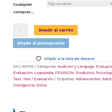
47,25 €
Cualquier
hasta
comprar...
414,75 €
PPVT-
Añadir al carrito
5,
TEST
Añade al presupuesto
DE
VOCABULARIO
EN
Añadir a la lista de deseos
IMÁGENES
SKU:
66705
Categorías:
Audición y Lenguaje
,
Evaluaci
PEABODY-
Evaluación
,
Logopedia
,
PEARSON
,
Productos
,
Psicolog
5
Test
,
Test / Evaluación
Etiquetas:
Adolescentes
,
Adul
Y
Inteligencia
,
Niños
EVT-
3,
TEST
DE