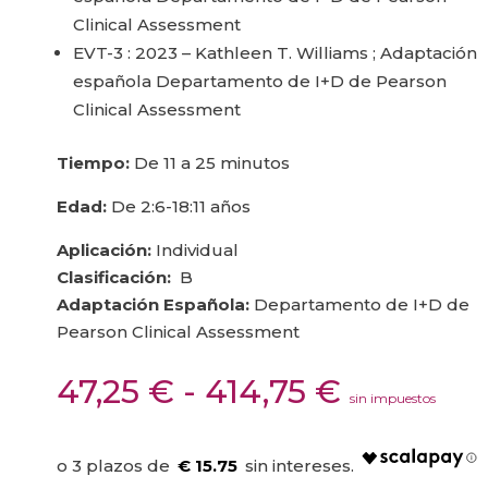
Clinical Assessment
EVT-3 : 2023 – Kathleen T. Williams ; Adaptación
española Departamento de I+D de Pearson
Clinical Assessment
Tiempo:
De 11 a 25 minutos
Edad:
De 2:6-18:11 años
Aplicación:
Individual
Clasificación:
B
Adaptación Española:
Departamento de I+D de
Pearson Clinical Assessment
Rango
47,25
€
-
414,75
€
sin impuestos
de
precios:
desde
€ 15.75