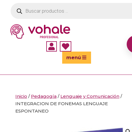
Búsqueda
de
productos


menú
Inicio
/
Pedagogía
/
Lenguaje y Comunicación
/
INTEGRACION DE FONEMAS LENGUAJE
ESPONTANEO