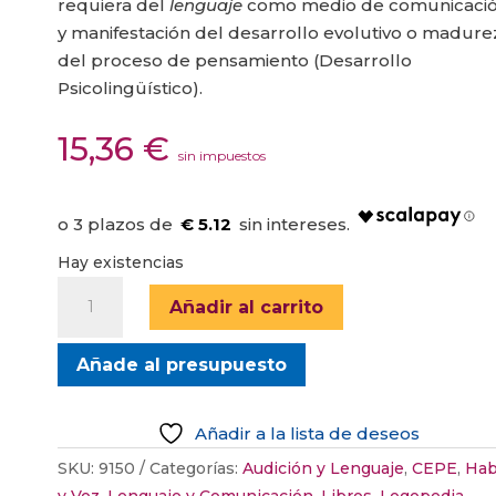
requiera del
lenguaje
como medio de comunicaci
y manifestación del desarrollo evolutivo o madure
del proceso de pensamiento (Desarrollo
Psicolingüístico).
15,36
€
sin impuestos
€ 5.12
Hay existencias
INTEGRACION
Añadir al carrito
DE
FONEMAS
Añade al presupuesto
LENGUAJE
ESPONTANEO
cantidad
Añadir a la lista de deseos
SKU:
9150
Categorías:
Audición y Lenguaje
,
CEPE
,
Hab
y Voz
,
Lenguaje y Comunicación
,
Libros
,
Logopedia
,