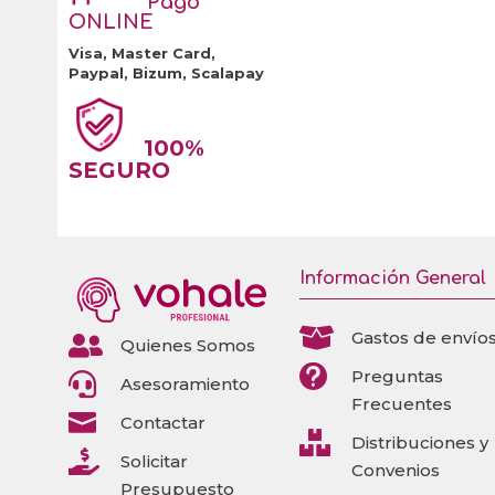
Pago
ONLINE
Visa, Master Card,
Paypal, Bizum, Scalapay
100%
SEGURO
Información General

Gastos de envío

Quienes Somos

Preguntas

Asesoramiento
Frecuentes

Contactar

Distribuciones y

Solicitar
Convenios
Presupuesto