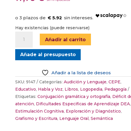
€ 5.92
Hay existencias (puede reservarse)
FICHAS
Añadir al carrito
DE
RECUPERACIÓN
Añade al presupuesto
DE
DISLALIAS
cantidad
Añadir a la lista de deseos
SKU:
9147
Categorías:
Audición y Lenguaje
,
CEPE
,
Educativo
,
Habla y Voz
,
Libros
,
Logopedia
,
Pedagogía
Etiquetas:
Conjugación gramática y ortografía
,
Déficit d
atención
,
Dificultades Especificas de Aprendizaje DEA
,
Estimulación Cognitiva
,
Exploración y Diagnóstico
,
Grafismo y Escritura
,
Lenguaje Oral
,
Semántica