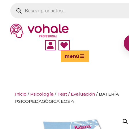
Búsqueda
de
productos


menú
Inicio
/
Psicología
/
Test / Evaluación
/ BATERÍA
PSICOPEDAGÓGICA EOS 4