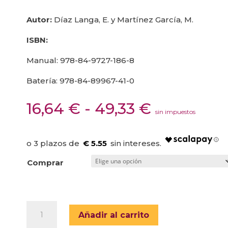
Autor:
Díaz Langa, E. y Martínez García, M.
ISBN:
Manual: 978-84-9727-186-8
Batería: 978-84-89967-41-0
Rango
16,64
€
-
49,33
€
sin impuestos
de
precios:
desde
€ 5.55
16,64 €
Comprar
hasta
49,33 €
BATERÍA
Añadir al carrito
PSICOPEDAGÓGICA