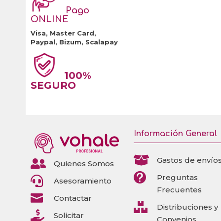
Pago
ONLINE
Visa, Master Card,
Paypal, Bizum, Scalapay
100%
SEGURO
Información General

Gastos de envío

Quienes Somos

Preguntas

Asesoramiento
Frecuentes

Contactar

Distribuciones y

Solicitar
Convenios