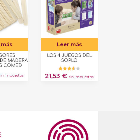
 más
Leer más
SORES
LOS 4 JUEGOS DEL
 DE MADERA
SOPLO
ES COMED
21,53
€
Valorad
sin impuestos
sin impuestos
o con
3.50
de 5
E