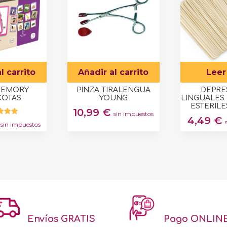
l carrito
Añadir al carrito
Leer
MEMORY
PINZA TIRALENGUA
DEPRE
COTAS
YOUNG
LINGUALES
ESTERIL
10,99
€
sin impuestos
4,49
€
orado
sin impuestos
on
.00
e 5
Envíos GRATIS
Pago ONLIN