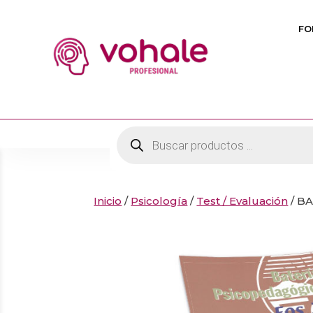
FO
Búsqueda
de
productos
Inicio
/
Psicología
/
Test / Evaluación
/ B