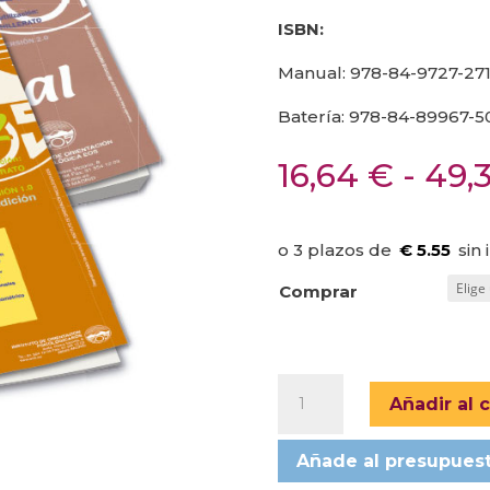
ISBN:
Manual: 978-84-9727-271
Batería: 978-84-89967-5
16,64
€
-
49,
€ 5.55
Comprar
BATERÍA
Añadir al c
PSICOPEDAGÓGICA
EOS
Añade al presupues
12