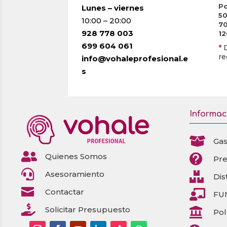
Po
Lunes – viernes
5
10:00 – 20:00
7
928 778 003
1
699 604 061
*
re
info@vohaleprofesional.e
s
Informac

Gas

Quienes Somos

Pr

Asesoramiento

Dis

Contactar

FU

Solicitar Presupuesto

Pol