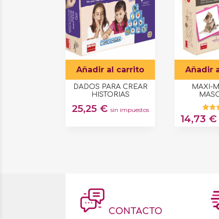
Añadir al carrito
Añadir a
DADOS PARA CREAR
MAXI-
HISTORIAS
MAS
25,25
€
sin impuestos
14,73
€
Val
c
5
d
CONTACTO