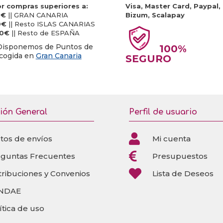
r compras superiores a:
Visa, Master Card, Paypal,
0€
|| GRAN CANARIA
Bizum, Scalapay
0€
|| Resto ISLAS CANARIAS
20€
|| Resto de ESPAÑA
Disponemos de Puntos de
100%
cogida en
Gran Canaria
SEGURO
ión General
Perfil de usuario

tos de envíos
Mi cuenta

eguntas Frecuentes
Presupuestos

tribuciones y Convenios
Lista de Deseos
NDAE
ítica de uso