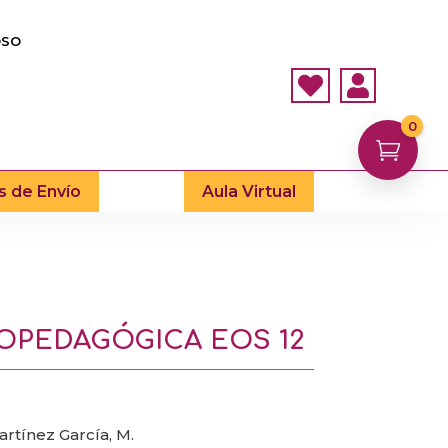
OSO


0

s de Envío
Aula Virtual
COPEDAGÓGICA EOS 12
artínez García, M.