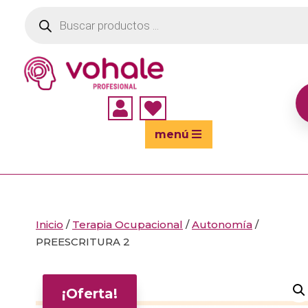
Búsqueda
de
productos


menú
Inicio
/
Terapia Ocupacional
/
Autonomía
/
PREESCRITURA 2
¡Oferta!