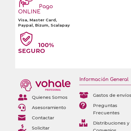
Pago
ONLINE
Visa, Master Card,
Paypal, Bizum, Scalapay
100%
SEGURO
Información General

Gastos de envío

Quienes Somos

Preguntas

Asesoramiento
Frecuentes

Contactar

Distribuciones y

Solicitar
Convenios