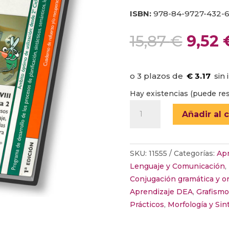
ISBN:
978-84-9727-432-
El
15,87
€
9,52
preci
origi
era:
€ 3.17
15,87 
Hay existencias (puede res
BECOLEANDO
Añadir al c
VIII
cantidad
SKU:
11555
Categorías:
Apr
Lenguaje y Comunicación
,
Conjugación gramática y or
Aprendizaje DEA
,
Grafismo
Prácticos
,
Morfología y Sin