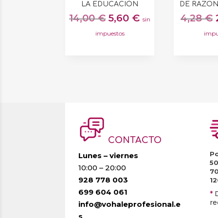
LA EDUCACIÓN
DE RAZON
El
El
14,00
€
5,60
€
4,28
€
sin
precio
precio
impuestos
impu
original
actual
era:
es:
14,00 €.
5,60 €.
CONTACTO
Po
Lunes – viernes
5
10:00 – 20:00
7
928 778 003
1
699 604 061
*
re
info@vohaleprofesional.e
s