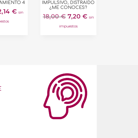
AMIENTO 4
IMPULSIVO, DISTRAÍDO
¿ME CONOCES?
El
El
2,14
€
sin
El
El
18,00
€
7,20
€
sin
precio
precio
estos
precio
precio
original
actual
impuestos
original
actual
era:
es:
era:
es:
4,28 €.
2,14 €.
18,00 €.
7,20 €.
E