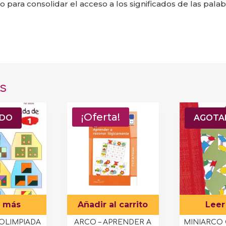
 para consolidar el acceso a los significados de las palab
s
a!
¡Oferta!
¡Ofert
ADO
AGOTA
r más
Añadir al carrito
Leer
 OLIMPIADA
ARCO – APRENDER A
MINIARCO 