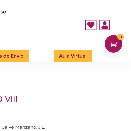
OSO


0

s de Envío
Aula Virtual
VIII
y Galve Manzano, J.L.