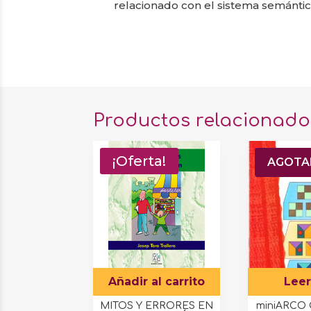
relacionado con el sistema semántico
Productos relacionado
¡Oferta!
¡Ofert
AGOT
Añadir al carrito
Lee
MITOS Y ERRORES EN
miniARCO