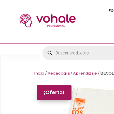
FO
Búsqueda
de
productos
Inicio
/
Pedagogía
/
Aprendizaje
/ BECOL
¡Oferta!