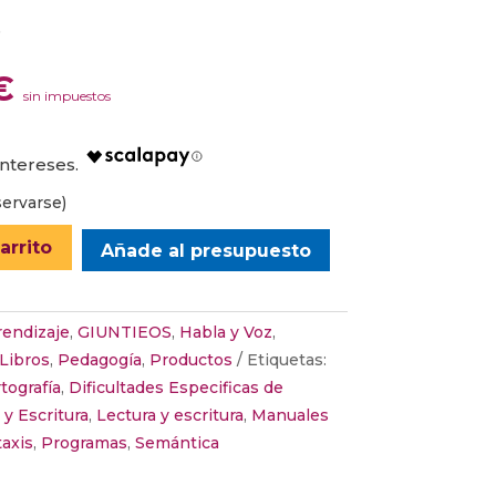
6
El
€
sin impuestos
o
precio
nal
actual
es:
€.
9,52 €.
ervarse)
arrito
Añade al presupuesto
endizaje
,
GIUNTIEOS
,
Habla y Voz
,
Libros
,
Pedagogía
,
Productos
Etiquetas:
tografía
,
Dificultades Especificas de
 y Escritura
,
Lectura y escritura
,
Manuales
taxis
,
Programas
,
Semántica