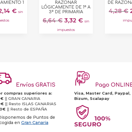
AMIENTO 1
RAZONAR
DE RAZON
LÓGICAMENTE DE 1º A
El
El
2,14
€
4,28
€
sin
3º DE PRIMARIA
precio
precio
El
El
6,64
€
3,32
€
estos
impu
sin
original
actual
precio
precio
impuestos
era:
es:
original
actual
4,28 €.
2,14 €.
era:
es:
6,64 €.
3,32 €.
Envíos GRATIS
Pago ONLIN
r compras superiores a:
Visa, Master Card, Paypal,
0€
|| GRAN CANARIA
Bizum, Scalapay
0€
|| Resto ISLAS CANARIAS
20€
|| Resto de ESPAÑA
Disponemos de Puntos de
100%
cogida en
Gran Canaria
SEGURO