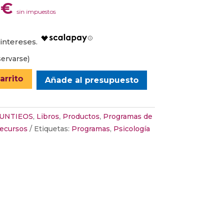
El
6
€
sin impuestos
o
precio
nal
actual
es:
€.
13,46 €.
ervarse)
arrito
Añade al presupuesto
IUNTIEOS
,
Libros
,
Productos
,
Programas de
ecursos
Etiquetas:
Programas
,
Psicología