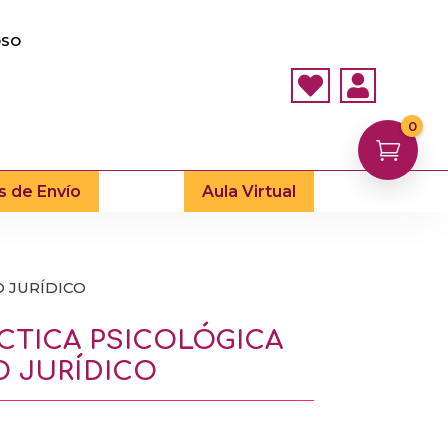
OSO


0

s de Envío
Aula Virtual
O JURÍDICO
ÁCTICA PSICOLÓGICA
O JURÍDICO