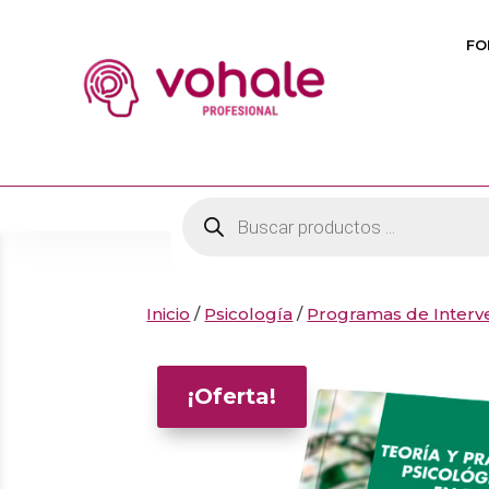
FO
Búsqueda
de
productos
Inicio
/
Psicología
/
Programas de Interv
¡Oferta!