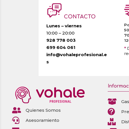
CONTACTO
Po
Lunes – viernes
5
10:00 – 20:00
7
928 778 003
1
699 604 061
*
re
info@vohaleprofesional.e
s
Informac

Gas

Quienes Somos

Pr

Asesoramiento

Dis