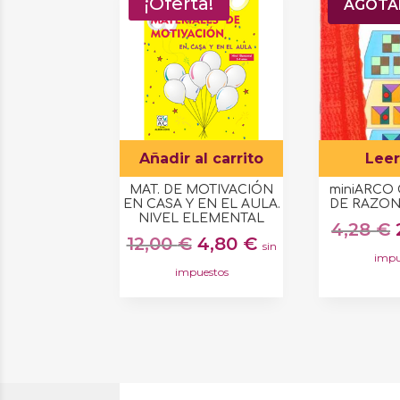
¡Oferta!
¡Ofert
AGOT
Añadir al carrito
Lee
MAT. DE MOTIVACIÓN
miniARCO
EN CASA Y EN EL AULA.
DE RAZON
NIVEL ELEMENTAL
4,28
€
El
El
12,00
€
4,80
€
sin
impu
precio
precio
impuestos
original
actual
era:
es:
12,00 €.
4,80 €.