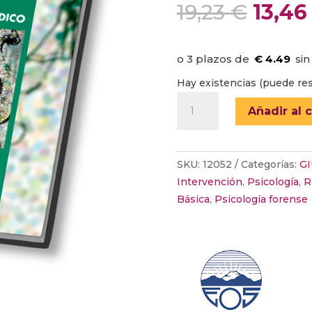
El
19,23
€
13,4
preci
origi
era:
€ 4.49
19,23 
Hay existencias (puede res
TEORÍA
Añadir al c
Y
PRÁCTICA
PSICOLÓGICA
SKU:
12052
Categorías:
G
EN
Intervención
,
Psicología
,
R
EL
Básica
,
Psicología forense
ÁMBITO
JURÍDICO
cantidad