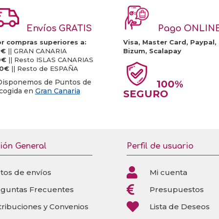
Envíos GRATIS
Pago ONLIN
r compras superiores a:
Visa, Master Card, Paypal,
0€
|| GRAN CANARIA
Bizum, Scalapay
0€
|| Resto ISLAS CANARIAS
20€
|| Resto de ESPAÑA
Disponemos de Puntos de
100%
cogida en
Gran Canaria
SEGURO
ión General
Perfil de usuario

tos de envíos
Mi cuenta

eguntas Frecuentes
Presupuestos

tribuciones y Convenios
Lista de Deseos