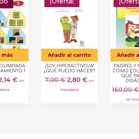
a!
¡Oferta!
¡Ofert
ADO
r más
Añadir al carrito
Añadir a
 OLIMPIADA
¡SOY HIPERACTIVO/A!
PADRES Y
AMIENTO 1
¿QUÉ PUEDO HACER?
CÓMO EDU
QUÉ P
El
El
El
El
2,14
€
7,00
€
2,80
€
sin
sin
DIDÁ
precio
precio
precio
precio
160,00
€
estos
impuestos
original
actual
original
actual
sin im
era:
es:
era:
es:
4,28 €.
2,14 €.
7,00 €.
2,80 €.