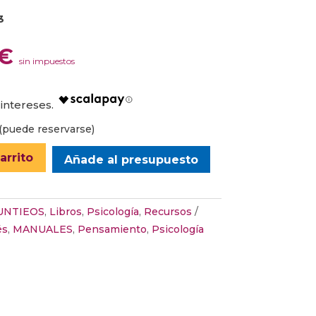
3
El
€
sin impuestos
o
precio
al
actual
es:
.
12,72 €.
(puede reservarse)
arrito
Añade al presupuesto
UNTIEOS
,
Libros
,
Psicología
,
Recursos
és
,
MANUALES
,
Pensamiento
,
Psicología