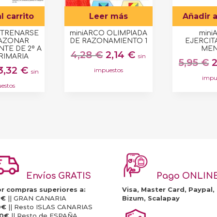
l carrito
Leer más
Añadir a
NTRENARSE
miniARCO OLIMPIADA
mini
RAZONAR
DE RAZONAMIENTO 1
EJERCIT
TE DE 2º A
MEN
El
El
4,28
€
2,14
€
sin
PRIMARIA
E
5,95
€
precio
precio
El
El
3,32
€
impuestos
sin
p
original
actual
impu
precio
precio
o
estos
era:
es:
original
actual
e
4,28 €.
2,14 €.
era:
es:
5
6,64 €.
3,32 €.
Envíos GRATIS
Pago ONLIN
r compras superiores a:
Visa, Master Card, Paypal,
0€
|| GRAN CANARIA
Bizum, Scalapay
0€
|| Resto ISLAS CANARIAS
20€
|| Resto de ESPAÑA