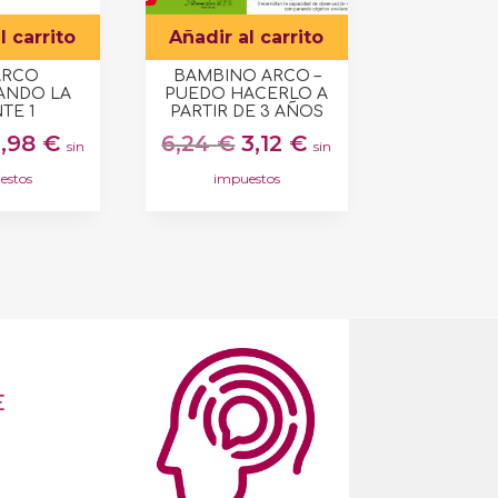
l carrito
Añadir al carrito
ARCO
BAMBINO ARCO –
ANDO LA
PUEDO HACERLO A
TE 1
PARTIR DE 3 AÑOS
l
El
El
El
2,98
€
6,24
€
3,12
€
sin
sin
recio
precio
precio
precio
estos
impuestos
riginal
actual
original
actual
ra:
es:
era:
es:
,95 €.
2,98 €.
6,24 €.
3,12 €.
E