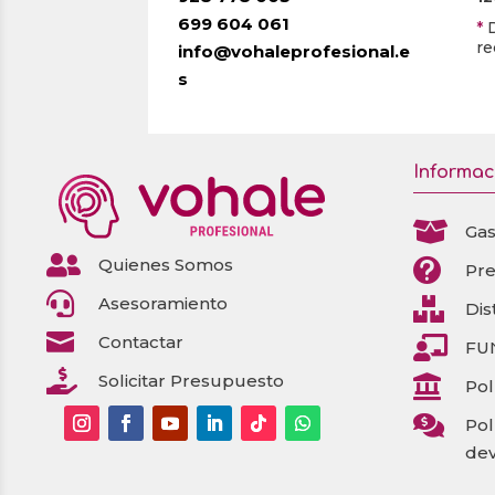
699 604 061
*
re
info@vohaleprofesional.e
s
Informac

Gas

Quienes Somos

Pr

Asesoramiento

Dis

Contactar

FU

Solicitar Presupuesto

Pol

Pol
dev