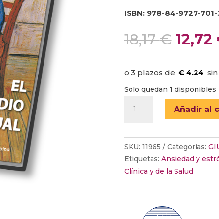
ISBN: 978-84-9727-701-
El
18,17
€
12,72
preci
origin
era:
€ 4.24
18,17 €
Solo quedan 1 disponibles 
EL
Añadir al c
SUICIDIO
ACTUAL
cantidad
SKU:
11965
Categorías:
GI
Etiquetas:
Ansiedad y estr
Clínica y de la Salud