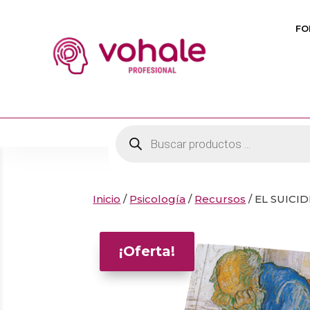
FO
Búsqueda
de
productos
Inicio
/
Psicología
/
Recursos
/ EL SUICI
¡Oferta!