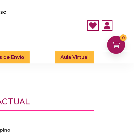
OSO


0

s de Envío
Aula Virtual
 ACTUAL
ppino