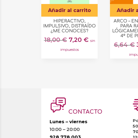
Añadir al carrito
Añadir a
HIPERACTIVO,
ARCO – E
IMPULSIVO, DISTRAÍDO
PARA 
¿ME CONOCES?
LÓGICAMEN
4º DE 
El
El
18,00
€
7,20
€
sin
6,64
€
precio
precio
impuestos
original
actual
impu
era:
es:
18,00 €.
7,20 €.
CONTACTO
Po
Lunes – viernes
5
10:00 – 20:00
7
928 778 003
1