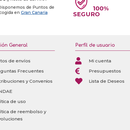
Disponemos de Puntos de
100%
cogida en
Gran Canaria
SEGURO
ión General
Perfil de usuario

tos de envíos
Mi cuenta

eguntas Frecuentes
Presupuestos

tribuciones y Convenios
Lista de Deseos
NDAE
ítica de uso
ítica de reembolso y
oluciones