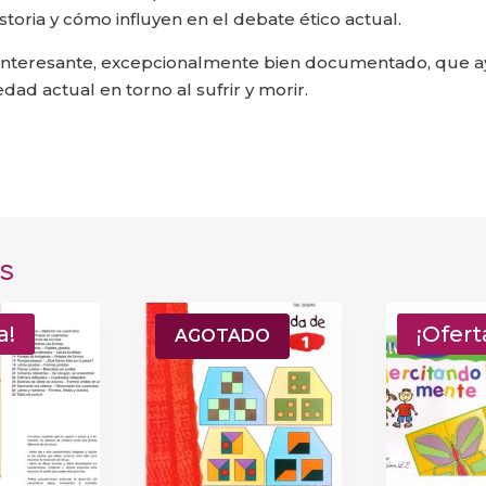
istoria y cómo influyen en el debate ético actual.
y interesante, excepcionalmente bien documentado, que 
ad actual en torno al sufrir y morir.
s
a!
¡Oferta!
¡Ofert
AGOTADO