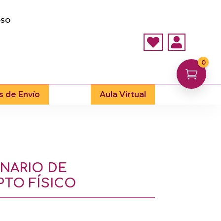
OSO


0

s de Envío
Aula Virtual
ONARIO DE
TO FÍSICO