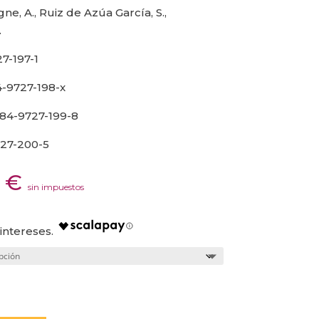
, A., Ruiz de Azúa García, S.,
.
7-197-1
-9727-198-x
84-9727-199-8
27-200-5
Rango
8
€
sin impuestos
de
precios:
desde
1,73 €
hasta
65,48 €