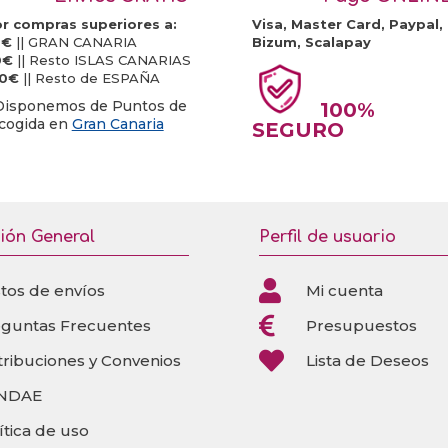
producto
producto
pueden
r compras superiores a:
Visa, Master Card, Paypal,
0€
|| GRAN CANARIA
Bizum, Scalapay
elegir
0€
|| Resto ISLAS CANARIAS
en
20€
|| Resto de ESPAÑA
la
Disponemos de Puntos de
100%
cogida en
Gran Canaria
SEGURO
página
de
producto
ión General
Perfil de usuario

tos de envíos
Mi cuenta

eguntas Frecuentes
Presupuestos

tribuciones y Convenios
Lista de Deseos
NDAE
ítica de uso