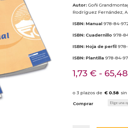
Autor:
Goñi Grandmontagne
Rodríguez Fernández, A
ISBN: Manual
978-84-972
ISBN: Cuadernillo
978-84
ISBN: Hoja de perfil
978-
ISBN: Plantilla
978-84-97
1,73
€
-
65,4
€ 0.58
Comprar