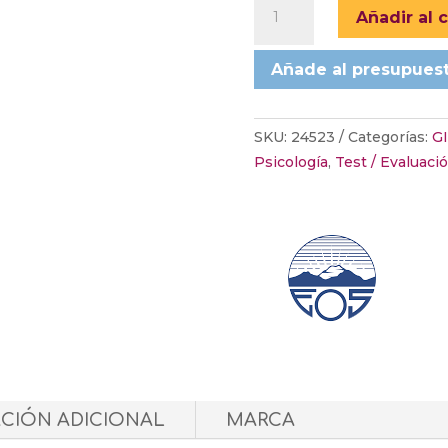
CAF.
Añadir al c
CUESTIONARIO
DE
Añade al presupues
AUTOCONCEPTO
FÍSICO
cantidad
SKU:
24523
Categorías:
G
Psicología
,
Test / Evaluaci
CIÓN ADICIONAL
MARCA