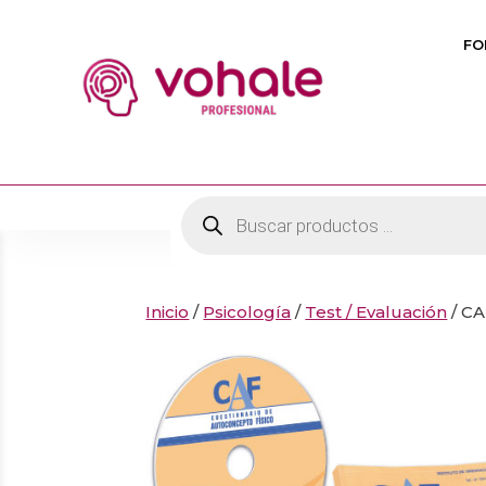
FO
Búsqueda
de
productos
Inicio
/
Psicología
/
Test / Evaluación
/ C