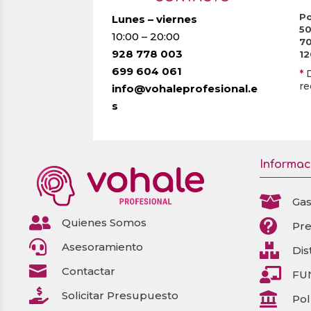
producto
se
pueden
Po
Lunes – viernes
pueden
5
elegir
10:00 – 20:00
7
elegir
en
928 778 003
1
en
la
699 604 061
*
la
página
re
info@vohaleprofesional.e
página
de
s
de
producto
producto
Informac

Gas

Quienes Somos

Pr

Asesoramiento

Dis

Contactar

FU

Solicitar Presupuesto

Pol