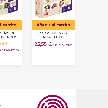
l carrito
Añadir al carrito
FÍAS DE
FOTOGRAFÍAS DE
 (VERBOS)
ALIMENTOS
25,55
€
sin impuestos
rado
sin impuestos
on
00
 5
E