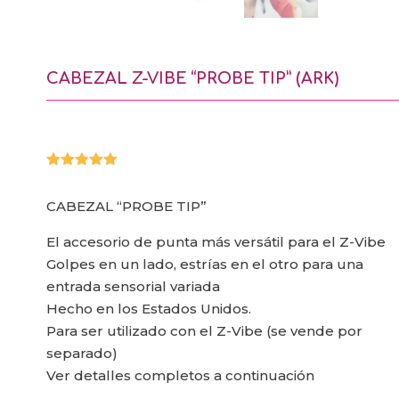
CABEZAL Z-VIBE “PROBE TIP” (ARK)
Valorado
con
5.00
CABEZAL “PROBE TIP”
de 5 en
base a
valoración
El accesorio de punta más versátil para el Z-Vibe
de un
cliente
Golpes en un lado, estrías en el otro para una
entrada sensorial variada
Hecho en los Estados Unidos.
Para ser utilizado con el Z-Vibe (se vende por
separado)
Ver detalles completos a continuación