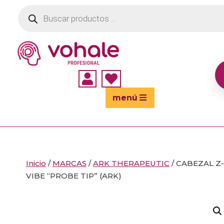
Búsqueda
de
productos


menú
Inicio
/
MARCAS
/
ARK THERAPEUTIC
/ CABEZAL Z-
VIBE “PROBE TIP” (ARK)