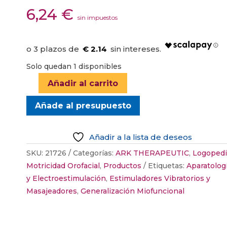
6,24
€
sin impuestos
€ 2.14
Solo quedan 1 disponibles
Añadir al carrito
CABEZAL
Z-
Añade al presupuesto
VIBE
“PROBE
Añadir a la lista de deseos
TIP”
(ARK)
SKU:
21726
Categorías:
ARK THERAPEUTIC
,
Logopedi
cantidad
Motricidad Orofacial
,
Productos
Etiquetas:
Aparatolog
y Electroestimulación
,
Estimuladores Vibratorios y
Masajeadores
,
Generalización Miofuncional