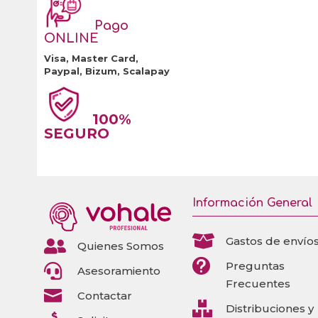
Pago
ONLINE
Visa, Master Card,
Paypal, Bizum, Scalapay
100%
SEGURO
Información General

Gastos de envío

Quienes Somos

Preguntas

Asesoramiento
Frecuentes

Contactar

Distribuciones y