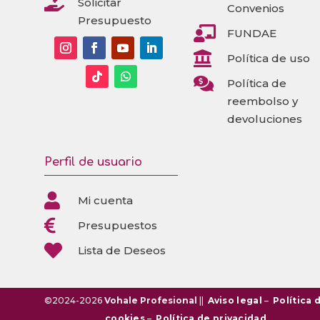

Solicitar
Convenios
Presupuesto

FUNDAE

Política de uso

Política de
reembolso y
devoluciones
Perfil de usuario

Mi cuenta

Presupuestos

Lista de Deseos
©2024-2026
Vohale Profesional
||
Aviso legal
–
Política 
cookies
–
Política de privacidad