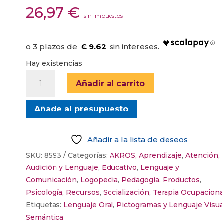
26,97
€
sin impuestos
€ 9.62
Hay existencias
PICTO
Añadir al carrito
DADOS
DE
Añade al presupuesto
CUENTOS
CLÁSICOS
cantidad
Añadir a la lista de deseos
SKU:
8593
Categorías:
AKROS
,
Aprendizaje
,
Atención
,
Audición y Lenguaje
,
Educativo
,
Lenguaje y
Comunicación
,
Logopedia
,
Pedagogía
,
Productos
,
Psicología
,
Recursos
,
Socialización
,
Terapia Ocupaciona
Etiquetas:
Lenguaje Oral
,
Pictogramas y Lenguaje Visua
Semántica