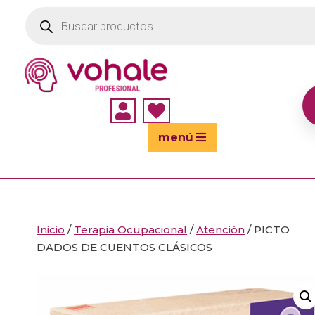
Búsqueda
de
productos


menú
Inicio
/
Terapia Ocupacional
/
Atención
/ PICTO
DADOS DE CUENTOS CLÁSICOS