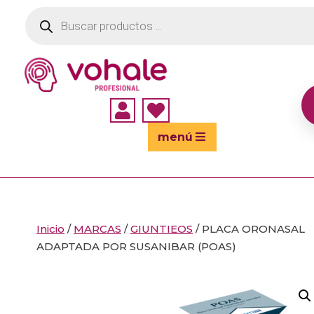
Búsqueda
de
productos


menú
Inicio
/
MARCAS
/
GIUNTIEOS
/ PLACA ORONASAL
ADAPTADA POR SUSANIBAR (POAS)