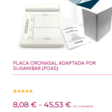
PLACA ORONASAL ADAPTADA POR
SUSANIBAR (POAS)
Valorado
con
5.00
Rango
8,08
€
-
45,53
€
de 5 en
sin impuestos
de
base a
valoracione