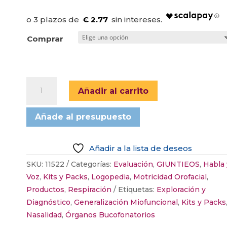
precios:
s de
clientes
desde
€ 2.77
8,08 €
Comprar
hasta
45,53 €
PLACA
Añadir al carrito
ORONASAL
ADAPTADA
Añade al presupuesto
POR
SUSANIBAR
(POAS)
Añadir a la lista de deseos
cantidad
SKU:
11522
Categorías:
Evaluación
,
GIUNTIEOS
,
Habla 
Voz
,
Kits y Packs
,
Logopedia
,
Motricidad Orofacial
,
Productos
,
Respiración
Etiquetas:
Exploración y
Diagnóstico
,
Generalización Miofuncional
,
Kits y Packs
Nasalidad
,
Órganos Bucofonatorios